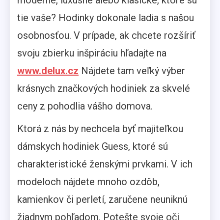
moderné, luxusné alebo klasické, ktoré sú
tie vaše? Hodinky dokonale ladia s našou
osobnosťou. V prípade, ak chcete rozšíriť
svoju zbierku inšpiráciu hľadajte na
www.delux.cz
Nájdete tam veľký výber
krásnych značkových hodiniek za skvelé
ceny z pohodlia vášho domova.
Ktorá z nás by nechcela byť majiteľkou
dámskych hodiniek Guess, ktoré sú
charakteristické ženskými prvkami. V ich
modeloch nájdete mnoho ozdôb,
kamienkov či perletí, zaručene neuniknú
žiadnym pohľadom. Potešte svoje oči