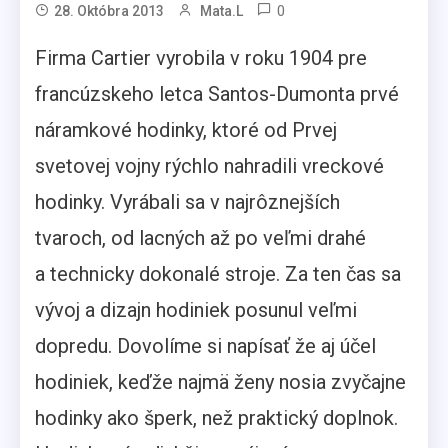
0
28. Októbra 2013
Mata.l
Firma Cartier vyrobila v roku 1904 pre
francúzskeho letca Santos-Dumonta prvé
náramkové hodinky, ktoré od Prvej
svetovej vojny rýchlo nahradili vreckové
hodinky. Vyrábali sa v najrôznejších
tvaroch, od lacných až po veľmi drahé
a technicky dokonalé stroje. Za ten čas sa
vývoj a dizajn hodiniek posunul veľmi
dopredu. Dovolíme si napísať že aj účel
hodiniek, keďže najmä ženy nosia zvyčajne
hodinky ako šperk, než praktický doplnok.