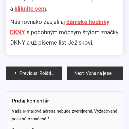
a
kliknite sem
.
Nás rovnako zaujali aj
dámske hodinky
DKNY
s podobným módnym štýlom značky
DKNY a už píšeme list Ježiskovi.
Navigácia
Previous:
Roláda snov
Next:
Vôňa na jeseň v znamení zmyselnosti
v
článku
Pridaj komentár
Vaša e-mailová adresa nebude zverejnená.
Vyžadované
polia sú označené
*