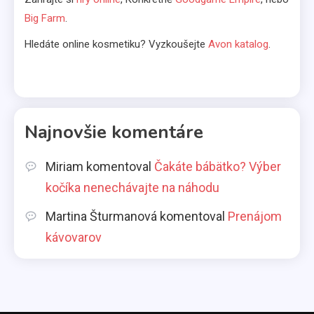
Big Farm
.
Čakáte bábätko? Výber kočíka
nenechávajte na náhodu
Hledáte online kosmetiku? Vyzkoušejte
Avon katalog
.
6
Kávovary
Prenájom kávovarov
Najnovšie komentáre
1
Miriam
komentoval
Čakáte bábätko? Výber
Komerčné články
kočíka nenechávajte na náhodu
Aká pôžička je najlepšia pre
Martina Šturmanová
komentoval
Prenájom
slobodné mamičky?
2
kávovarov
Životný štýl
Všetci máme svoje slabosti