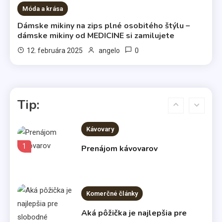
Móda a krása
Komerčné články
Dámske mikiny na zips plné osobitého štýlu –
Vo svetle reflektorov
dámske mikiny od MEDICINE si zamilujete
5
0
12. februára 2025
angelo
Bábätká
Čakáte bábätko? Výber kočíka
Tip:
nenechávajte na náhodu
6
Kávovary
1
Prenájom kávovarov
Komerčné články
Aká pôžička je najlepšia pre