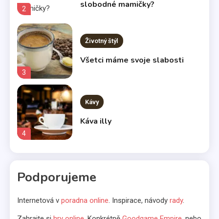
slobodné mamičky?
2
Životný štýl
Všetci máme svoje slabosti
3
Kávy
Káva illy
4
Komerčné články
Podporujeme
Vo svetle reflektorov
5
Internetová v
poradna online
. Inspirace, návody
rady
.
Bábätká
Zahrajte si
hry online
, Konkrétně
Goodgame Empire
, nebo