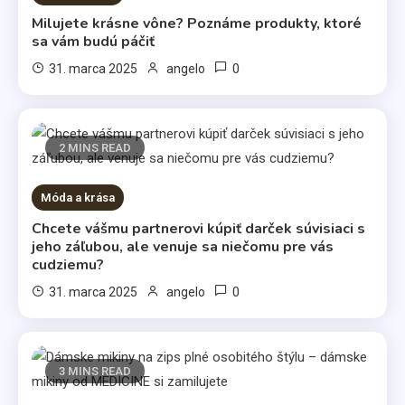
Milujete krásne vône? Poznáme produkty, ktoré
sa vám budú páčiť
0
31. marca 2025
angelo
2 MINS READ
Móda a krása
Životný štýl
Chcete vášmu partnerovi kúpiť darček súvisiaci s
Všetci máme svoje slabosti
jeho záľubou, ale venuje sa niečomu pre vás
cudziemu?
3
0
31. marca 2025
angelo
Kávy
Káva illy
3 MINS READ
4