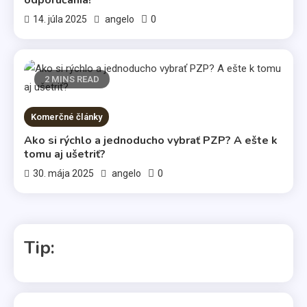
0
14. júla 2025
angelo
2 MINS READ
Komerčné články
Ako si rýchlo a jednoducho vybrať PZP? A ešte k
tomu aj ušetriť?
0
30. mája 2025
angelo
Tip:
Kávovary