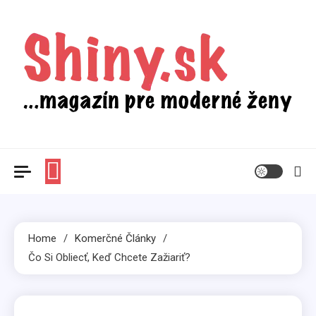
Skip
to
content
Shiny.sk
Zaujímavosti nielen zo sveta žien
Home
Komerčné Články
Čo Si Obliecť, Keď Chcete Zažiariť?