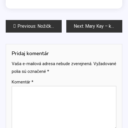
Navigácia
Previous:
Nožičky im rýchlo rastú
Next:
Mary Kay – kozmetika zo zámoria
v
článku
Pridaj komentár
Vaša e-mailová adresa nebude zverejnená.
Vyžadované
polia sú označené
*
Komentár
*