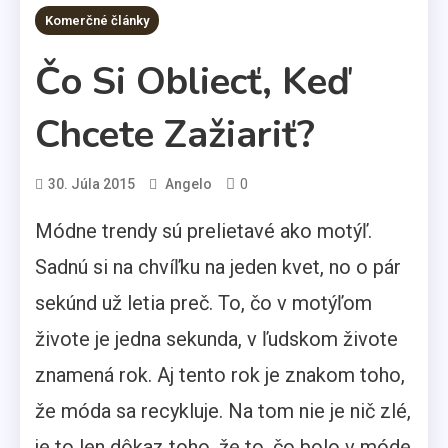
2 MINS READ
Komerčné články
Čo Si Obliecť, Keď
Chcete Zažiariť?
0
30. Júla 2015
Angelo
Módne trendy sú prelietavé ako motýľ.
Sadnú si na chvíľku na jeden kvet, no o pár
sekúnd už letia preč. To, čo v motýľom
živote je jedna sekunda, v ľudskom živote
znamená rok. Aj tento rok je znakom toho,
že móda sa recykluje. Na tom nie je nič zlé,
je to len dôkaz toho, že to, čo bolo v móde