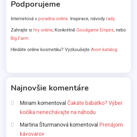
Podporujeme
Prenájom kávovarov
1
Internetová v
poradna online
. Inspirace, návody
rady
.
Komerčné články
Zahrajte si
hry online
, Konkrétně
Goodgame Empire
, nebo
Aká pôžička je najlepšia pre
Big Farm
.
slobodné mamičky?
Hledáte online kosmetiku? Vyzkoušejte
Avon katalog
.
2
Životný štýl
Všetci máme svoje slabosti
3
Najnovšie komentáre
Kávy
Miriam
komentoval
Čakáte bábätko? Výber
Káva illy
kočíka nenechávajte na náhodu
4
Martina Šturmanová
komentoval
Prenájom
kávovarov
Komerčné články