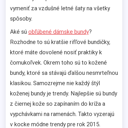
vymeniť za vzdušné letné šaty na všetky
spôsoby.
Aké sú
obľúbené dámske bundy
?
Rozhodne to sú kratšie rifľové bundičky,
ktoré máte dovolené nosiť praktiky k
čomukoľvek. Okrem toho sú to kožené
bundy, ktoré sa stávajú ďalšou nesmrteľnou
klasikou. Samozrejme nie každý štýl
koženej bundy je trendy. Najlepšie sú bundy
z čiernej kože so zapínaním do kríža a
vypchávkami na ramenách. Takto vyzerajú
v kocke módne trendy pre rok 2015.