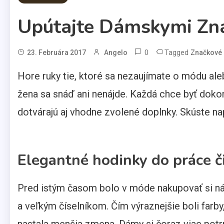
Upútajte Dámskymi Zn
0
Tagged
23. Februára 2017
Angelo
Značkové
Hore ruky tie, ktoré sa nezaujímate o módu ale
žena sa snáď ani nenájde. Každá chce byť doko
dotvárajú aj vhodne zvolené doplnky. Skúste na
Elegantné hodinky do práce č
Pred istým časom bolo v móde nakupovať si n
a veľkým číselníkom. Čím výraznejšie boli farby
nastala menšia zmena. Dámy si čoraz viac potrpi