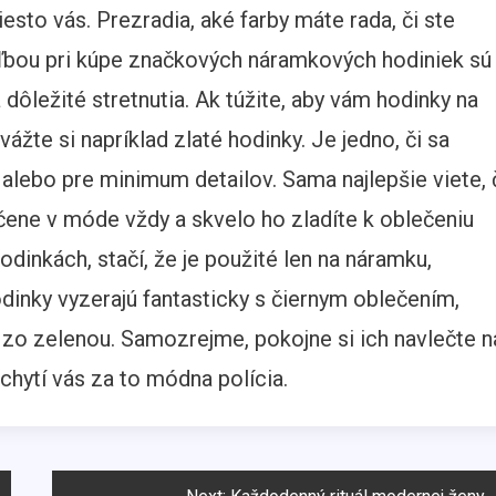
sto vás. Prezradia, aké farby máte rada, či ste
voľbou pri kúpe značkových náramkových hodiniek sú
dôležité stretnutia. Ak túžite, aby vám hodinky na
vážte si napríklad zlaté hodinky. Je jedno, či sa
alebo pre minimum detailov. Sama najlepšie viete,
učene v móde vždy a skvelo ho zladíte k oblečeniu
dinkách, stačí, že je použité len na náramku,
odinky vyzerajú fantasticky s čiernym oblečením,
i zo zelenou. Samozrejme, pokojne si ich navlečte n
hytí vás za to módna polícia.