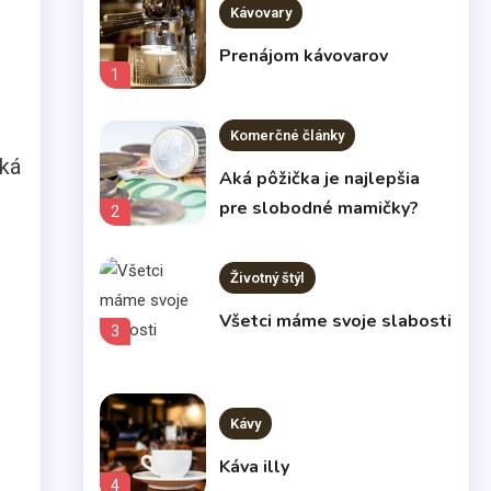
Kávovary
Prenájom kávovarov
1
Komerčné články
aká
Aká pôžička je najlepšia
pre slobodné mamičky?
2
Životný štýl
Všetci máme svoje slabosti
3
Kávy
Káva illy
4