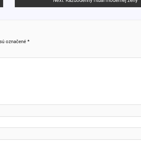
Next:
Každodenný rituál modernej ženy
 sú označené
*