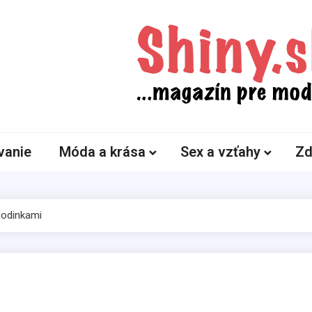
Shiny.sk
Zaujímavosti nielen zo sveta žien
vanie
Móda a krása
Sex a vzťahy
Zd
Hodinkami