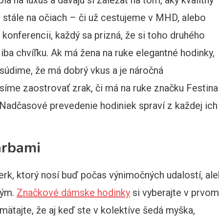
 stále na očiach – či už cestujeme v MHD, alebo
onferencii, každý sa prizná, že si toho druhého
í iba chvíľku. Ak má žena na ruke elegantné hodinky,
 usúdime, že má dobrý vkus a je náročná
íme zaostrovať zrak, či má na ruke značku Festina
 Nadčasové prevedenie hodiniek spraví z každej ich
arbami
erk, ktorý nosí buď počas výnimočných udalostí, al
ným.
Značkové dámske hodinky
si vyberajte v prvom
mätajte, že aj keď ste v kolektíve šedá myška,