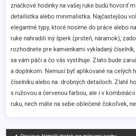
značkové hodinky na vašej ruke budú hovoriť mie
detailistka alebo minimalistka. Najčastejšou 
elegantné typy, ktoré nosíme do práce alebo na 
ruke nahradili iný šperk (prsteň, náramok), zado
rozhodnete pre kamienkami vykladaný číselník, 
sa vám páči a čo vás vystihuje. Zlato bude zar
a doplnkom. Nemusí byť aplikované na celých ho
číselníku alebo na drobných detailoch. Zlaté h
s ružovou a červenou farbou, ale i v kombináci
ruku, nech máte na sebe oblečené čokoľvek, nec
Navigácia