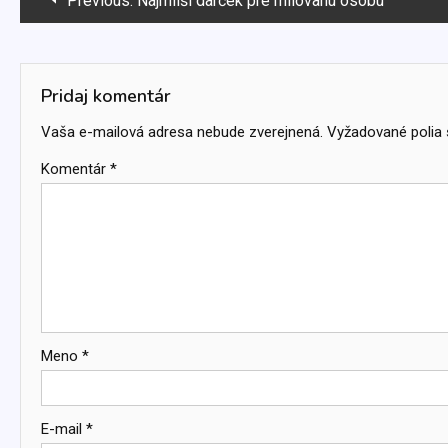
Previous:
Najmilší darček pre milovanú osobu
v
článku
Pridaj komentár
Vaša e-mailová adresa nebude zverejnená.
Vyžadované polia
Komentár
*
Meno
*
E-mail
*