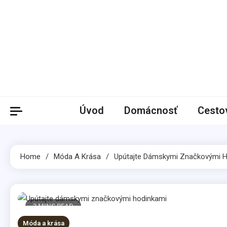
Skip
to
content
Úvod
Domácnosť
Cesto
Home
Móda A Krása
Upútajte Dámskymi Značkovými 
3 MINS READ
Móda a krása