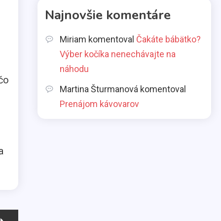
Aká pôžička je najlepšia
Najnovšie komentáre
pre slobodné mamičky?
2
Miriam
komentoval
Čakáte bábätko?
Výber kočíka nenechávajte na
Životný štýl
náhodu
Všetci máme svoje slabosti
3
 čo
Martina Šturmanová
komentoval
Prenájom kávovarov
Kávy
Káva illy
4
a