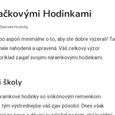
ačkovými Hodinkami
 Dámske Hodinky
bo aspoň minimálne o to, aby ste dobre vyzerali! T
nale nahodená a upravená. Váš celkový výzor
príklad zaujať svojimi náramkovými hodinkami.
i školy
áramkové hodinky so silikónovým remienkom
, tým výstrednejšie váš zjav pôsobil. Dnes však
a na luxus a dávajú si záležať na tom, aký kvalitný