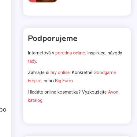
Komerčné články
Vo svetle reflektorov
Podporujeme
5
Internetová v
poradna online
. Inspirace, návody
Bábätká
rady
.
Čakáte bábätko? Výber
Zahrajte si
hry online
, Konkrétně
Goodgame
kočíka nenechávajte na
6
Empire
, nebo
Big Farm
.
náhodu
Hledáte online kosmetiku? Vyzkoušejte
Avon
Kávovary
katalog
.
Prenájom kávovarov
ebo
1
Komerčné články