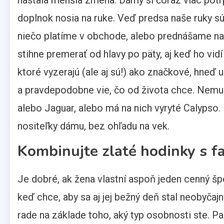
doplnok nosia na ruke. Veď predsa naše ruky sú
niečo platíme v obchode, alebo prednášame na k
stihne premerať od hlavy po päty, aj keď ho vid
ktoré vyzerajú (ale aj sú!) ako značkové, hneď
a pravdepodobne vie, čo od života chce. Nemus
alebo Jaguar, alebo má na nich vyryté Calypso.
nositeľky dámu, bez ohľadu na vek.
Kombinujte zlaté hodinky s f
Je dobré, ak žena vlastní aspoň jeden cenný šp
keď chce, aby sa aj jej bežný deň stal neobyčaj
rade na základe toho, aký typ osobnosti ste. Pa