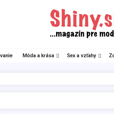
Shiny.sk
Zaujímavosti nielen zo sveta žien
vanie
Móda a krása
Sex a vzťahy
Zd