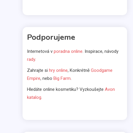
Komerčné články
Vo svetle reflektorov
Podporujeme
5
Internetová v
poradna online
. Inspirace, návody
Bábätká
rady
.
Čakáte bábätko? Výber
Zahrajte si
hry online
, Konkrétně
Goodgame
kočíka nenechávajte na
6
Empire
, nebo
Big Farm
.
náhodu
Hledáte online kosmetiku? Vyzkoušejte
Avon
Kávovary
katalog
.
Prenájom kávovarov
1
Komerčné články