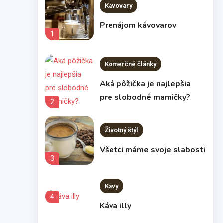
Kávovary
Prenájom kávovarov
1
Komerčné články
Aká pôžička je najlepšia
pre slobodné mamičky?
2
Životný štýl
Všetci máme svoje slabosti
3
Kávy
4
Káva illy