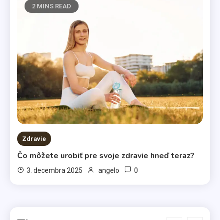
2 MINS READ
Životný štýl
Všetci máme svoje slabosti
3
Kávy
Káva illy
4
Komerčné články
Zdravie
Vo svetle reflektorov
Čo môžete urobiť pre svoje zdravie hneď teraz?
5
0
3. decembra 2025
angelo
Bábätká
Čakáte bábätko? Výber kočíka