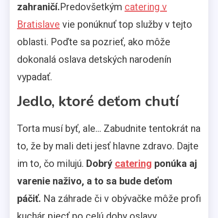
zahraničí.
Predovšetkým
catering v
Bratislave
vie ponúknuť top služby v tejto
oblasti. Poďte sa pozrieť, ako môže
dokonalá oslava detských narodenín
vypadať.
Jedlo, ktoré deťom chutí
Torta musí byť, ale… Zabudnite tentokrát na
to, že by mali deti jesť hlavne zdravo. Dajte
im to, čo milujú.
Dobrý
catering
ponúka aj
varenie naživo, a to sa bude deťom
páčiť.
Na záhrade či v obývačke môže profi
kuchár piecť po celú doby oslavy