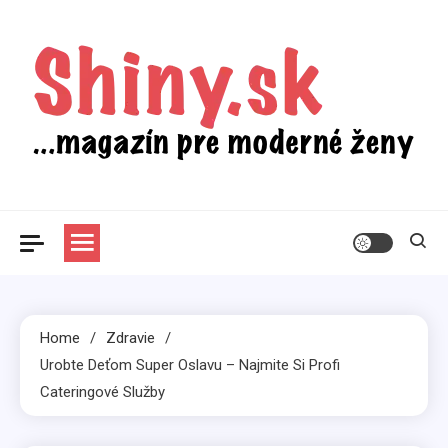
Skip
to
content
Shiny.sk
Zaujímavosti nielen zo sveta žien
Home
Zdravie
Urobte Deťom Super Oslavu – Najmite Si Profi
Cateringové Služby