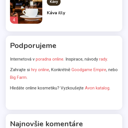
Kávy
Káva illy
4
Komerčné články
Podporujeme
Vo svetle reflektorov
5
Internetová v
poradna online
. Inspirace, návody
rady
.
Bábätká
Zahrajte si
hry online
, Konkrétně
Goodgame Empire
, nebo
Big Farm
.
Čakáte bábätko? Výber kočíka
nenechávajte na náhodu
Hledáte online kosmetiku? Vyzkoušejte
Avon katalog
.
6
Kávovary
Prenájom kávovarov
Najnovšie komentáre
1