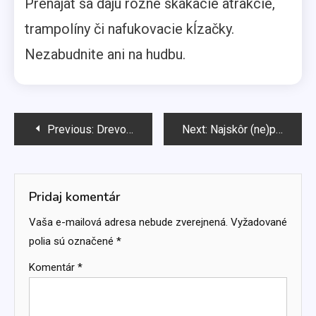
Prenajať sa dajú rôzne skákacie atrakcie,
trampolíny či nafukovacie kĺzačky.
Nezabudnite ani na hudbu.
Navigácia
Previous:
Drevo je na podlahu ako stvorené!
Next:
Najskôr (ne)potrebujete pre vaše dieťatko odsávačku, neskôr stoličku
v
článku
Pridaj komentár
Vaša e-mailová adresa nebude zverejnená.
Vyžadované
polia sú označené
*
Komentár
*