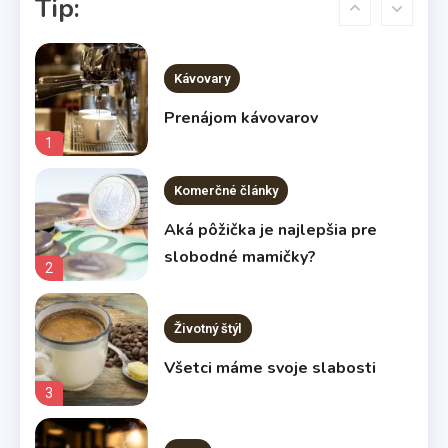
Tip:
nenechávajte na náhodu
6
Kávovary
Prenájom kávovarov
1
Komerčné články
Aká pôžička je najlepšia pre
slobodné mamičky?
2
Životný štýl
Všetci máme svoje slabosti
3