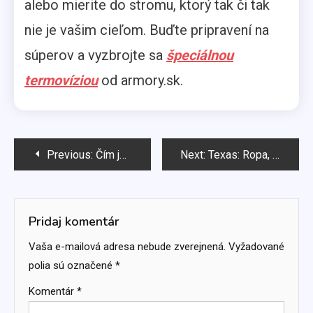
alebo mierite do stromu, ktorý tak či tak
nie je vašim cieľom. Buďte pripravení na
súperov a vyzbrojte sa
špeciálnou
termovíziou
od armory.sk.
Navigácia
Previous:
Čím je výnimočný dizajn Michaela Korsa?
Next:
Texas: Ropa, Ewingovci a hodinky
v
článku
Pridaj komentár
Vaša e-mailová adresa nebude zverejnená.
Vyžadované
polia sú označené
*
Komentár
*