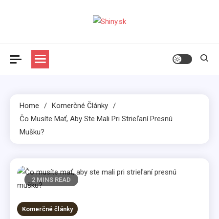
Skip
to
content
Shiny.sk
Zaujímavosti nielen zo sveta žien
Home
Komerčné Články
Čo Musíte Mať, Aby Ste Mali Pri Strieľaní Presnú
Mušku?
2 MINS READ
Komerčné články