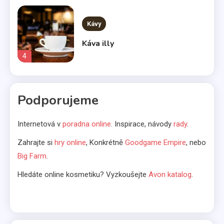
Kávy
Káva illy
4
Komerčné články
Podporujeme
Vo svetle reflektorov
5
Internetová v
poradna online
. Inspirace, návody
rady
.
Bábätká
Zahrajte si
hry online
, Konkrétně
Goodgame Empire
, nebo
Big Farm
.
Čakáte bábätko? Výber kočíka
nenechávajte na náhodu
Hledáte online kosmetiku? Vyzkoušejte
Avon katalog
.
6
Kávovary