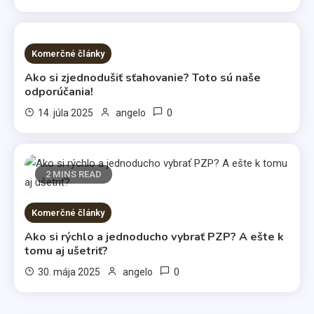
Životný štýl
2 MINS READ
Komerčné články
Všetci máme svoje slabosti
Ako si zjednodušiť sťahovanie? Toto sú naše
odporúčania!
3
0
14. júla 2025
angelo
Kávy
Káva illy
2 MINS READ
4
Komerčné články
Komerčné články
Ako si rýchlo a jednoducho vybrať PZP? A ešte k
Vo svetle reflektorov
tomu aj ušetriť?
5
0
30. mája 2025
angelo
Bábätká