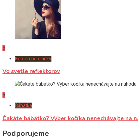
5
Komerčné články
Vo svetle reflektorov
6
Bábätká
Čakáte bábätko? Výber kočíka nenechávajte na 
Podporujeme