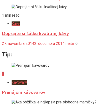
1 min read
Kávy
Doprajte si šálku kvalitnej kávy
27. novembra 2014
2. decembra 2014
mata.l
0
Tip:
1
Kávovary
Prenájom kávovarov