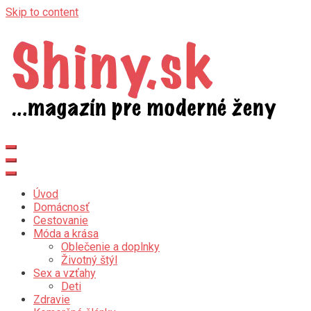
Skip to content
Shiny.sk
Zaujímavosti nielen zo sveta žien
Úvod
Domácnosť
Cestovanie
Móda a krása
Oblečenie a doplnky
Životný štýl
Sex a vzťahy
Deti
Zdravie