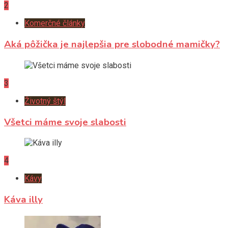
2
Komerčné články
Aká pôžička je najlepšia pre slobodné mamičky?
3
Životný štýl
Všetci máme svoje slabosti
4
Kávy
Káva illy