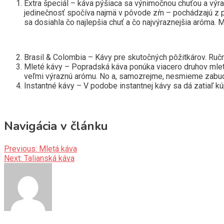
Extra špeciál – káva pýšiaca sa výnimočnou chuťou a výra
jedinečnosť spočíva najmä v pôvode zŕn – pochádzajú z pla
sa dosiahla čo najlepšia chuť a čo najvýraznejšia aróma. 
Brasil & Colombia – Kávy pre skutočných pôžitkárov. Ručne
Mleté kávy – Popradská káva ponúka viacero druhov mle
veľmi výraznú arómu. No a, samozrejme, nesmieme zabu
Instantné kávy – V podobe instantnej kávy sa dá zatiaľ kú
Navigácia v článku
Previous:
Mletá káva
Next:
Talianská káva