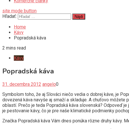
Komerčné články
site mode button
Hľadať:
Home
Kávy
Popradská káva
2 mins read
Kávy
Popradská káva
31. decembra 2012
angelo
0
Symbolom toho, že aj Slováci niečo vedia o dobrej káve, je Pop
dovezená káva navyše aj smaží a skladuje. A chuťovo môžete p
oblastí. Prečo je teda Popradská káva slovenská? Odpoveď je j
je pestovanie kávy, čo je pre naše klimatické podmienky pochop
Značka Popradská káva Vám dnes ponúka rôzne druhy kávy. Medz