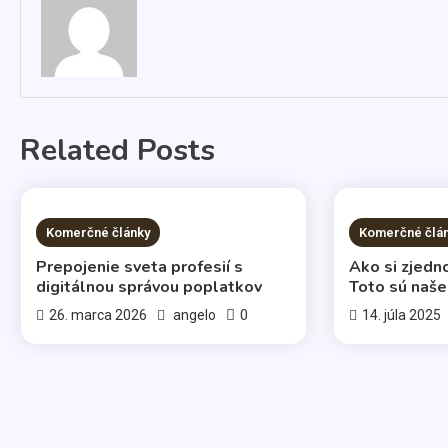
Related Posts
3 MINS READ
2 MINS RE
Komerčné články
Komerčné člá
Prepojenie sveta profesií s
Ako si zjedn
digitálnou správou poplatkov
Toto sú naše
0
26. marca 2026
angelo
14. júla 2025