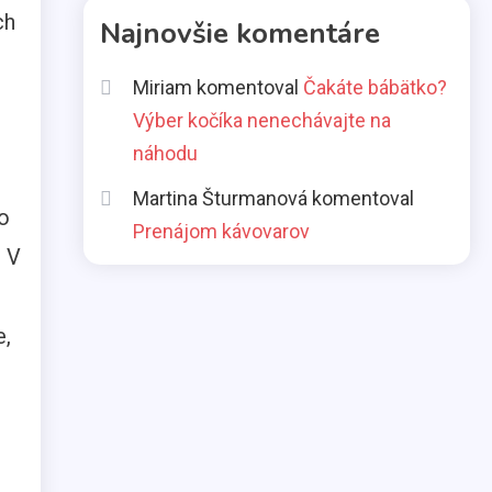
ch
Aká pôžička je najlepšia
Najnovšie komentáre
pre slobodné mamičky?
2
Miriam
komentoval
Čakáte bábätko?
Výber kočíka nenechávajte na
Životný štýl
náhodu
Všetci máme svoje slabosti
3
Martina Šturmanová
komentoval
o
Prenájom kávovarov
. V
Kávy
Káva illy
4
e,