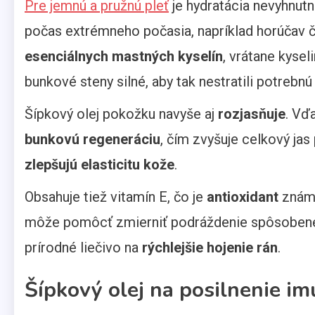
Pre jemnú a pružnú pleť
je hydratácia nevyhnut
počas extrémneho počasia, napríklad horúčav č
esenciálnych mastných kyselín
, vrátane kysel
bunkové steny silné, aby tak nestratili potrebnú
Šípkový olej pokožku navyše aj
rozjasňuje
. Vď
bunkovú regeneráciu
, čím zvyšuje celkový jas
zlepšujú elasticitu kože
.
Obsahuje tiež vitamín E, čo je
antioxidant
známy
môže pomôcť zmierniť podráždenie spôsobené 
prírodné liečivo na
rýchlejšie hojenie rán
.
Šípkový olej na posilnenie im