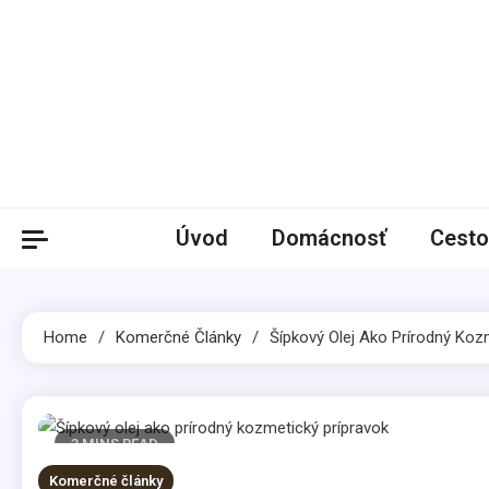
Skip
to
content
Úvod
Domácnosť
Cesto
Home
Komerčné Články
Šípkový Olej Ako Prírodný Koz
3 MINS READ
Komerčné články