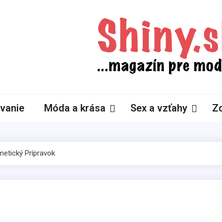
Shiny.sk
Zaujímavosti nielen zo sveta žien
vanie
Móda a krása
Sex a vzťahy
Zd
metický Prípravok