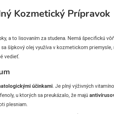
dný Kozmetický Prípravok
ky, a to lisovaním za studena. Nemá špecifickú vôň
c sa šípkový olej využíva v kozmetickom priemysle,
ré vedieť.
rum
atologickými účinkami
. Je plný výživných vitamín
fenoly, u ktorých sa preukázalo, že majú
antivíruso
oti plesniam.