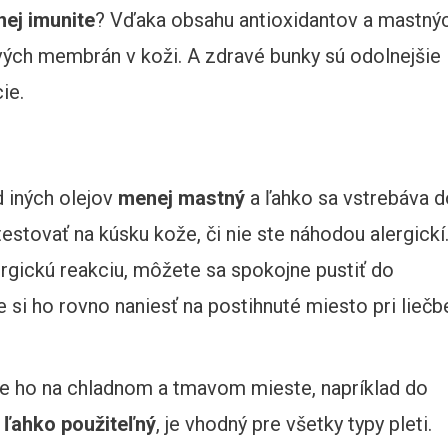
nej imunite
? Vďaka obsahu antioxidantov a mastný
vých membrán v koži. A zdravé bunky sú odolnejšie
ie.
od iných olejov
menej mastný
a ľahko sa vstrebáva d
estovať na kúsku kože, či nie ste náhodou alergickí
rgickú reakciu, môžete sa spokojne pustiť do
 si ho rovno naniesť na postihnuté miesto pri liečb
žte ho na chladnom a tmavom mieste, napríklad do
 ľahko použiteľný
, je vhodný pre všetky typy pleti.