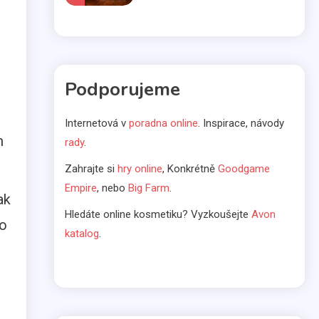
Komerčné články
5
Vo svetle reflektorov
Podporujeme
Internetová v
poradna online
. Inspirace, návody
Bábätká
m
rady
.
Čakáte bábätko? Výber
Zahrajte si
hry online
, Konkrétně
Goodgame
kočíka nenechávajte na
6
Empire
, nebo
Big Farm
.
náhodu
ak
Hledáte online kosmetiku? Vyzkoušejte
Avon
ko
Kávovary
katalog
.
Prenájom kávovarov
1
Komerčné články