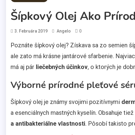
Šípkový Olej Ako Príro
0
3. Februára 2019
Angelo
Poznáte šípkový olej? Získava sa zo semien šíp
ale zato má krásne jantárové sfarbenie. Najvia
má aj pár
liečebných účinkov
, o ktorých je dob
Výborné prírodné pleťové sé
Šípkový olej je známy svojimi pozitívnymi
derm
a esenciálnych mastných kyselín. Obsahuje tiež 
a antibakteriálne vlastnosti
. Pôsobí takisto pr