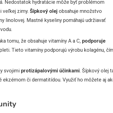
ná. Nedostatok hydratácie môže byť problémom
i veľkej zimy.
Šípkový olej
obsahuje množstvo
iny linolovej. Mastné kyseliny pomáhajú udržiavať
 vodu.
aka tomu, že obsahuje vitamíny A a C,
podporuje
 pleti. Tieto vitamíny podporujú výrobu kolagénu, čí
 svojimi
protizápalovými účinkami
. Šípkový olej t
ekzémom či dermatitídou. Využiť ho môžete aj a
unity