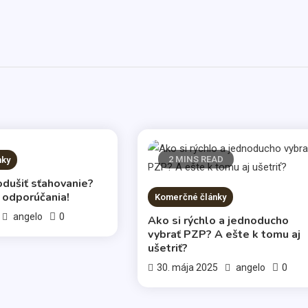
AD
2 MINS READ
nky
odušiť sťahovanie?
 odporúčania!
Komerčné články
0
angelo
Ako si rýchlo a jednoducho
vybrať PZP? A ešte k tomu aj
ušetriť?
0
30. mája 2025
angelo