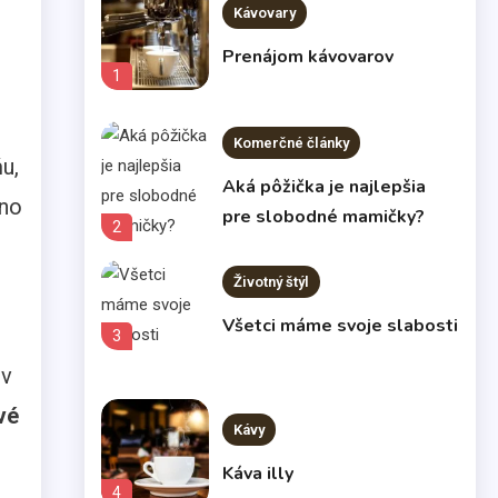
Kávovary
Prenájom kávovarov
1
Komerčné články
u,
Aká pôžička je najlepšia
 no
pre slobodné mamičky?
2
Životný štýl
Všetci máme svoje slabosti
3
ov
vé
Kávy
Káva illy
4