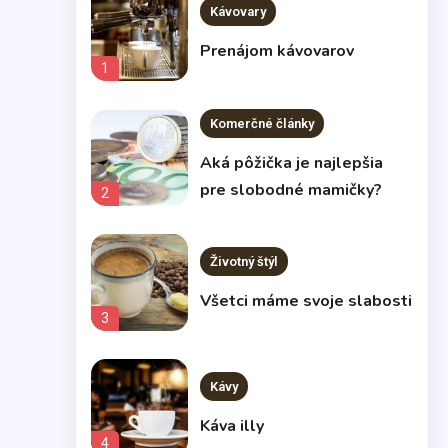
Kávovary
Prenájom kávovarov
1
Komerčné články
Aká pôžička je najlepšia
pre slobodné mamičky?
2
Životný štýl
Všetci máme svoje slabosti
3
Kávy
Káva illy
4