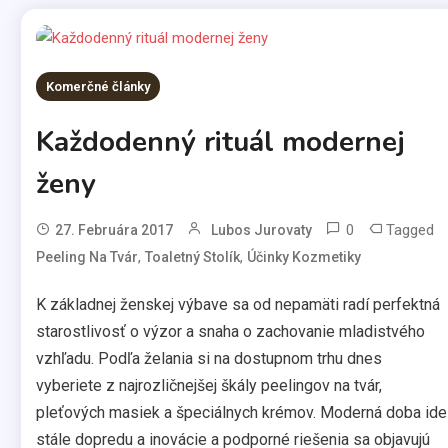
Komerčné články
Každodenný rituál modernej
ženy
0
Tagged
27. Februára 2017
Lubos Jurovaty
,
,
Peeling Na Tvár
Toaletný Stolík
Účinky Kozmetiky
K základnej ženskej výbave sa od nepamäti radí perfektná
starostlivosť o výzor a snaha o zachovanie mladistvého
vzhľadu. Podľa želania si na dostupnom trhu dnes
vyberiete z najrozličnejšej škály peelingov na tvár,
pleťových masiek a špeciálnych krémov. Moderná doba ide
stále dopredu a inovácie a podporné riešenia sa objavujú