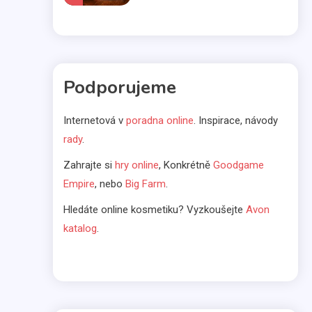
Komerčné články
Vo svetle reflektorov
Podporujeme
5
Internetová v
poradna online
. Inspirace, návody
Bábätká
rady
.
Čakáte bábätko? Výber
Zahrajte si
hry online
, Konkrétně
Goodgame
kočíka nenechávajte na
6
Empire
, nebo
Big Farm
.
náhodu
Hledáte online kosmetiku? Vyzkoušejte
Avon
Kávovary
katalog
.
Prenájom kávovarov
1
Komerčné články