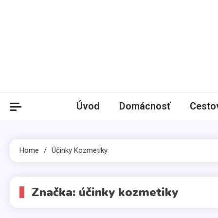
Skip
to
content
Úvod
Domácnosť
Cesto
Home
Účinky Kozmetiky
Značka:
účinky kozmetiky