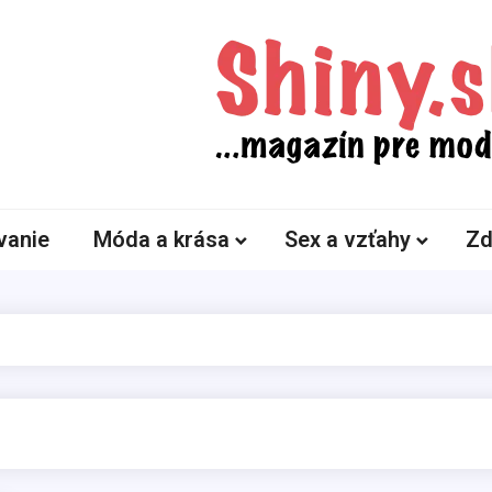
Shiny.sk
Zaujímavosti nielen zo sveta žien
vanie
Móda a krása
Sex a vzťahy
Zd