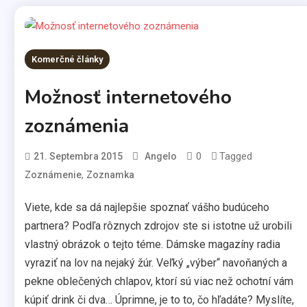
Komerčné články
Možnosť internetového
zoznámenia
0
Tagged
21. Septembra 2015
Angelo
,
Zoznámenie
Zoznamka
Viete, kde sa dá najlepšie spoznať vášho budúceho
partnera? Podľa rôznych zdrojov ste si istotne už urobili
vlastný obrázok o tejto téme. Dámske magazíny radia
vyraziť na lov na nejaký žúr. Veľký „výber“ navoňaných a
pekne oblečených chlapov, ktorí sú viac než ochotní vám
kúpiť drink či dva… Úprimne, je to to, čo hľadáte? Myslíte,