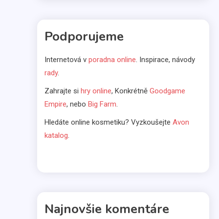
Kávovary
Prenájom kávovarov
Podporujeme
1
Komerčné články
Internetová v
poradna online
. Inspirace, návody
Aká pôžička je najlepšia
rady
.
pre slobodné mamičky?
2
Zahrajte si
hry online
, Konkrétně
Goodgame
Životný štýl
Empire
, nebo
Big Farm
.
Všetci máme svoje slabosti
Hledáte online kosmetiku? Vyzkoušejte
Avon
3
katalog
.
Kávy
Káva illy
4
Komerčné články
Najnovšie komentáre
Vo svetle reflektorov