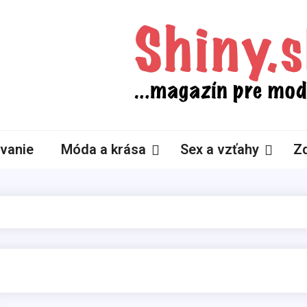
Shiny.sk
Zaujímavosti nielen zo sveta žien
vanie
Móda a krása
Sex a vzťahy
Zd