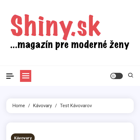
Skip
to
content
Shiny.sk
Zaujímavosti nielen zo sveta žien
Home
Kávovary
Test Kávovarov
2 MINS READ
Kávovary