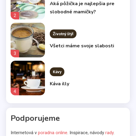
Aká pôžička je najlepšia pre
slobodné mamičky?
2
Životný štýl
Všetci máme svoje slabosti
3
Kávy
Káva illy
4
Komerčné články
Podporujeme
Vo svetle reflektorov
5
Internetová v
poradna online
. Inspirace, návody
rady
.