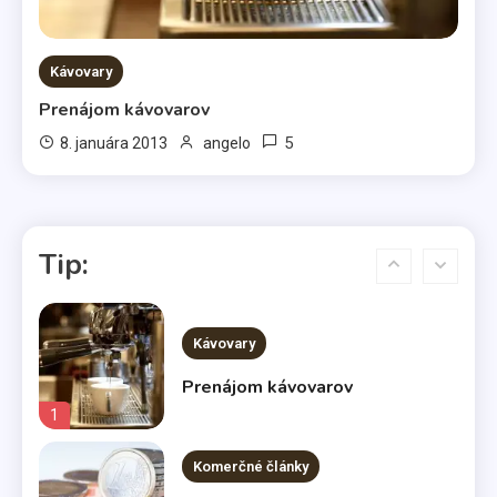
Komerčné články
Kávovary
Vo svetle reflektorov
Prenájom kávovarov
5
5
8. januára 2013
angelo
Bábätká
Čakáte bábätko? Výber kočíka
Tip:
nenechávajte na náhodu
6
Kávovary
Prenájom kávovarov
1
Komerčné články