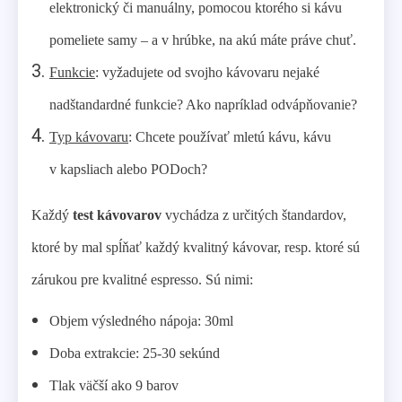
elektronický či manuálny, pomocou ktorého si kávu
pomeliete samy – a v hrúbke, na akú máte práve chuť.
Funkcie
: vyžadujete od svojho kávovaru nejaké
nadštandardné funkcie? Ako napríklad odvápňovanie?
Typ kávovaru
: Chcete používať mletú kávu, kávu
v kapsliach alebo PODoch?
Každý
test kávovarov
vychádza z určitých štandardov,
ktoré by mal spĺňať každý kvalitný kávovar, resp. ktoré sú
zárukou pre kvalitné espresso. Sú nimi:
Objem výsledného nápoja: 30ml
Doba extrakcie: 25-30 sekúnd
Tlak väčší ako 9 barov