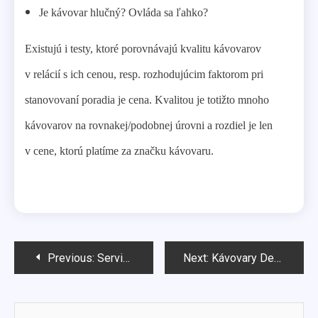
Je kávovar hlučný? Ovláda sa ľahko?
Existujú i testy, ktoré porovnávajú kvalitu kávovarov
v relácií s ich cenou, resp. rozhodujúcim faktorom pri
stanovovaní poradia je cena. Kvalitou je totižto mnoho
kávovarov na rovnakej/podobnej úrovni a rozdiel je len
v cene, ktorú platíme za značku kávovaru.
Navigácia
Previous:
Servis kávovarov
Next:
Kávovary DeLonghi
v