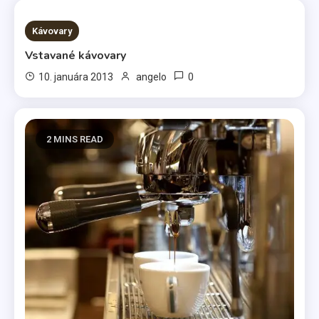
2 MINS READ
Kávovary
Vstavané kávovary
0
10. januára 2013
angelo
2 MINS READ
Životný štýl
Všetci máme svoje slabosti
3
Kávy
Káva illy
4