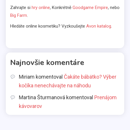
Bábätká
Zahrajte si
hry online
, Konkrétně
Goodgame Empire
, nebo
Big Farm
.
Čakáte bábätko? Výber kočíka
nenechávajte na náhodu
Hledáte online kosmetiku? Vyzkoušejte
Avon katalog
.
6
Kávovary
Prenájom kávovarov
Najnovšie komentáre
1
Miriam
komentoval
Čakáte bábätko? Výber
Komerčné články
kočíka nenechávajte na náhodu
Aká pôžička je najlepšia pre
Martina Šturmanová
komentoval
Prenájom
slobodné mamičky?
2
kávovarov
Životný štýl