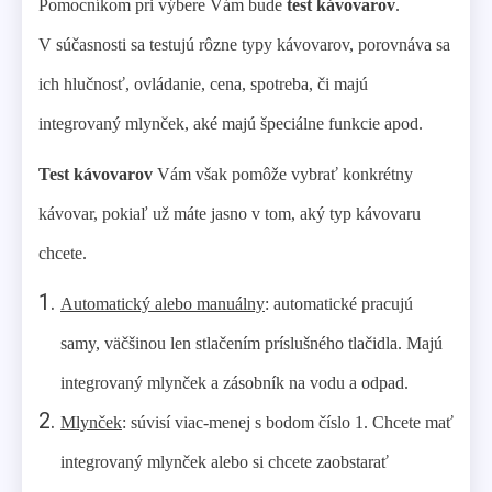
Pomocníkom pri výbere Vám bude
test kávovarov
.
V súčasnosti sa testujú rôzne typy kávovarov, porovnáva sa
ich hlučnosť, ovládanie, cena, spotreba, či majú
integrovaný mlynček, aké majú špeciálne funkcie apod.
Test kávovarov
Vám však pomôže vybrať konkrétny
kávovar, pokiaľ už máte jasno v tom, aký typ kávovaru
chcete.
Automatický alebo manuálny
: automatické pracujú
samy, väčšinou len stlačením príslušného tlačidla. Majú
integrovaný mlynček a zásobník na vodu a odpad.
Mlynček
: súvisí viac-menej s bodom číslo 1. Chcete mať
integrovaný mlynček alebo si chcete zaobstarať