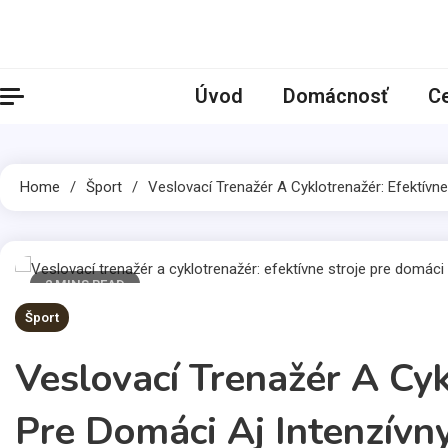
Skip
to
content
Úvod
Domácnosť
C
Home
Šport
Veslovací Trenažér A Cyklotrenažér: Efektívne
2 MINS READ
Šport
Veslovací Trenažér A Cyk
Pre Domáci Aj Intenzívn