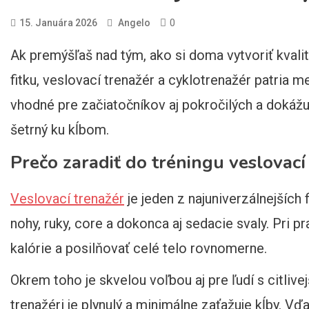
0
15. Januára 2026
Angelo
Ak premýšľaš nad tým, ako si doma vytvoriť kvalit
fitku, veslovací trenažér a cyklotrenažér patria 
vhodné pre začiatočníkov aj pokročilých a dokážu p
šetrný ku kĺbom.
Prečo zaradiť do tréningu veslovací
Veslovací trenažér
je jeden z najuniverzálnejších 
nohy, ruky, core a dokonca aj sedacie svaly. Pri 
kalórie a posilňovať celé telo rovnomerne.
Okrem toho je skvelou voľbou aj pre ľudí s citli
trenažéri je plynulý a minimálne zaťažuje kĺby. Vď