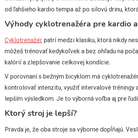
od ľahšieho kardio tempa až po silovú drinu, ktorá
Výhody cyklotrenažéra pre kardio a
Cyklotrenažér
patrí medzi klasiku, ktorá nikdy nes
môžeš trénovať kedykoľvek a bez ohľadu na počasi
kalórií a zlepšovanie celkovej kondície.
V porovnaní s bežným bicyklom má cyklotrenažér ve
kontrolovať intenzitu, využiť intervalové tréningy
lepším výsledkom. Je to výborná voľba aj pre ľud
Ktorý stroj je lepší?
Pravda je, že oba stroje sa výborne dopĺňajú. Vesl