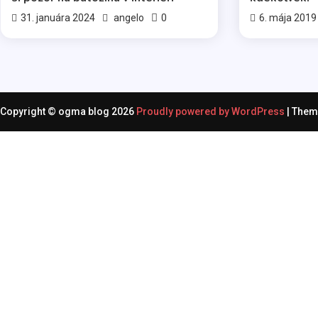
0
31. januára 2024
angelo
6. mája 2019
Copyright © ogma blog 2026
Proudly powered by WordPress
|
Them