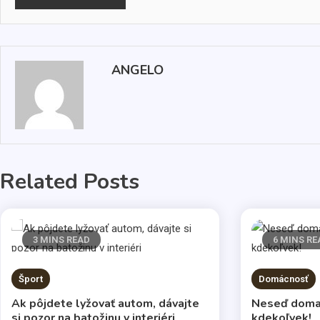
ANGELO
Related Posts
3 MINS READ
6 MINS RE
Šport
Domácnosť
Ak pôjdete lyžovať autom, dávajte
Neseď doma p
si pozor na batožinu v interiéri
kdekoľvek!