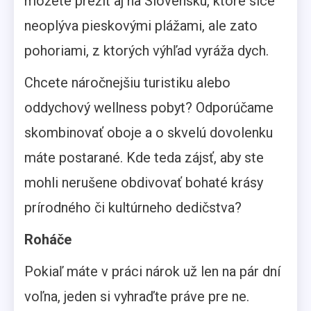
môžete prežiť aj na Slovensku, ktoré síce
neoplýva pieskovými plážami, ale zato
pohoriami, z ktorých výhľad vyráža dych.
Chcete náročnejšiu turistiku alebo
oddychový wellness pobyt? Odporúčame
skombinovať oboje a o skvelú dovolenku
máte postarané. Kde teda zájsť, aby ste
mohli nerušene obdivovať bohaté krásy
prírodného či kultúrneho dedičstva?
Roháče
Pokiaľ máte v práci nárok už len na pár dní
voľna, jeden si vyhraďte práve pre ne.