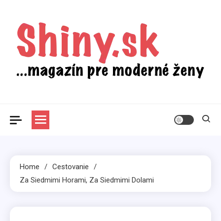
Skip
to
content
Shiny.sk
Zaujímavosti nielen zo sveta žien
Home
Cestovanie
Za Siedmimi Horami, Za Siedmimi Dolami