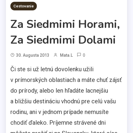
2 MINS READ
Cestovanie
Za Siedmimi Horami,
Za Siedmimi Dolami
0
30. Augusta 2013
Mata.l
Či ste si už letnú dovolenku užili
v prímorských oblastiach a máte chuť zájsť
do prírody, alebo len hľadáte lacnejšiu
a bližšiu destináciu vhodnú pre celú vašu
rodinu, ani v jednom prípade nemusíte
chodiť ďaleko. Príjemne strávené dni