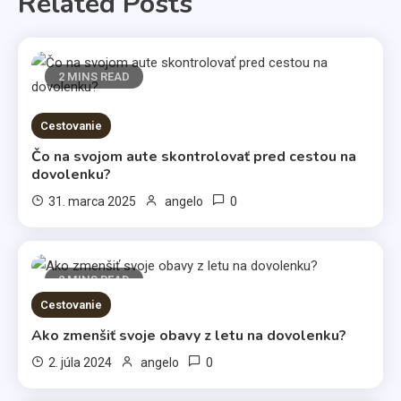
Related Posts
2 MINS READ
Cestovanie
Čo na svojom aute skontrolovať pred cestou na
dovolenku?
0
31. marca 2025
angelo
Životný štýl
2 MINS READ
Cestovanie
Všetci máme svoje slabosti
Ako zmenšiť svoje obavy z letu na dovolenku?
3
0
2. júla 2024
angelo
Kávy