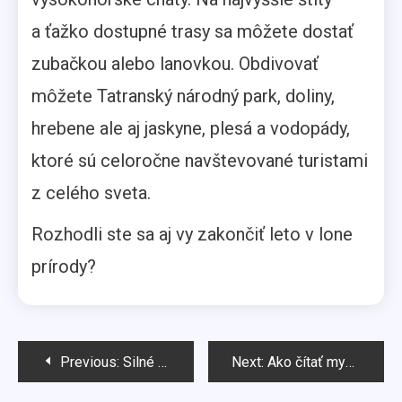
a ťažko dostupné trasy sa môžete dostať
zubačkou alebo lanovkou. Obdivovať
môžete Tatranský národný park, doliny,
hrebene ale aj jaskyne, plesá a vodopády,
ktoré sú celoročne navštevované turistami
z celého sveta.
Rozhodli ste sa aj vy zakončiť leto v lone
prírody?
Navigácia
Previous:
Silné kalibre zo špajze
Next:
Ako čítať myšlienky?
v