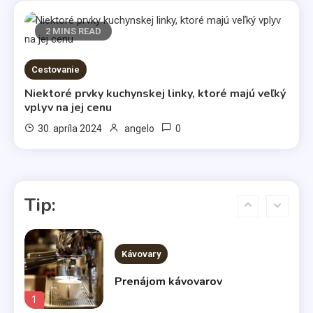
Káva illy
2 MINS READ
4
Cestovanie
Komerčné články
Niektoré prvky kuchynskej linky, ktoré majú veľký
Vo svetle reflektorov
vplyv na jej cenu
5
0
30. apríla 2024
angelo
Bábätká
Čakáte bábätko? Výber kočíka
Tip:
nenechávajte na náhodu
6
Kávovary
Prenájom kávovarov
1