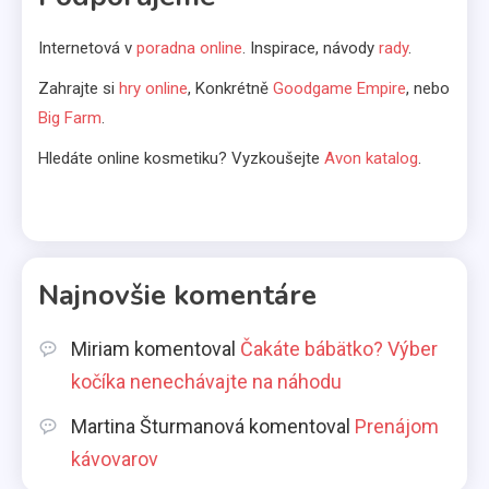
Vo svetle reflektorov
5
Internetová v
poradna online
. Inspirace, návody
rady
.
Bábätká
Zahrajte si
hry online
, Konkrétně
Goodgame Empire
, nebo
Big Farm
.
Čakáte bábätko? Výber kočíka
nenechávajte na náhodu
Hledáte online kosmetiku? Vyzkoušejte
Avon katalog
.
6
Kávovary
Prenájom kávovarov
Najnovšie komentáre
1
Miriam
komentoval
Čakáte bábätko? Výber
Komerčné články
kočíka nenechávajte na náhodu
Aká pôžička je najlepšia pre
Martina Šturmanová
komentoval
Prenájom
slobodné mamičky?
2
kávovarov