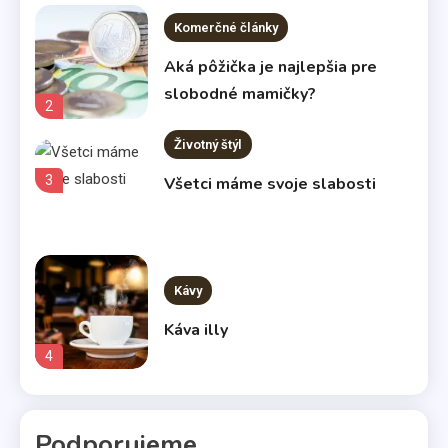
Komerčné články
Aká pôžička je najlepšia pre
slobodné mamičky?
2
Životný štýl
3
Všetci máme svoje slabosti
Kávy
Káva illy
4
Komerčné články
Podporujeme