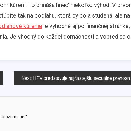
om kúrení. To prináša hneď niekoľko výhod. V prv
úpite tak na podlahu, ktorá by bola studená, ale na
odlahové kúrenie
je výhodné aj po finančnej stránke,
renia. Je vhodný do každej domácnosti a vopred sa o
Next:
HPV predstavuje najčastejšiu sexuálne prenosnú infekciu
 sú označené
*