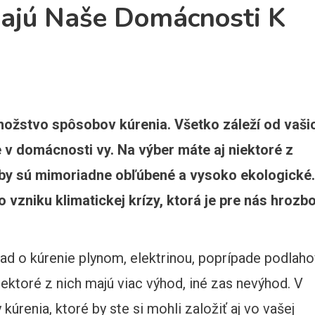
ajú Naše Domácnosti K
ožstvo spôsobov kúrenia. Všetko záleží od vaši
e v domácnosti vy. Na výber máte aj niektoré z
by sú mimoriadne obľúbené a vysoko ekologické.
o vzniku klimatickej krízy, ktorá je pre nás hrozb
klad o kúrenie plynom, elektrinou, poprípade podlah
iektoré z nich majú viac výhod, iné zas nevýhod. V
úrenia, ktoré by ste si mohli založiť aj vo vašej