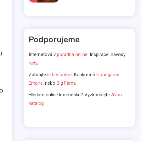
Komerčné články
Vo svetle reflektorov
Podporujeme
5
u
Internetová v
poradna online
. Inspirace, návody
Bábätká
rady
.
Čakáte bábätko? Výber
Zahrajte si
hry online
, Konkrétně
Goodgame
kočíka nenechávajte na
6
Empire
, nebo
Big Farm
.
náhodu
lo
Hledáte online kosmetiku? Vyzkoušejte
Avon
Kávovary
katalog
.
Prenájom kávovarov
1
Komerčné články