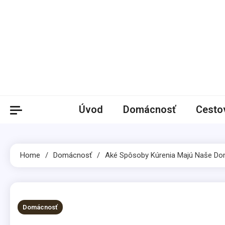
Skip
to
content
Úvod
Domácnosť
Cesto
Home
Domácnosť
Aké Spôsoby Kúrenia Majú Naše Dom
2 MINS READ
Domácnosť