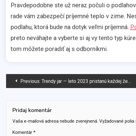
Pravdepodobne ste už neraz počuli o podlahov
rade vám zabezpečí príjemné teplo v zime. Nest
podlahu, ktorá bude na dotyk veľmi príjemná.
P
preto neváhajte a vyberte si aj vy tento typ kú
tom môžete poradiť aj s odborníkmi.
Navigácia
Previous:
Trendy jar — leto 2023 pristanú každej žene
v
článku
Pridaj komentár
Vaša e-mailová adresa nebude zverejnená.
Vyžadované polia
Komentár
*