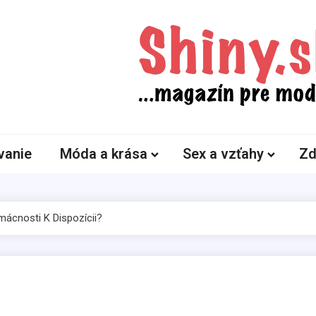
Shiny.sk
Zaujímavosti nielen zo sveta žien
vanie
Móda a krása
Sex a vzťahy
Zd
ácnosti K Dispozícii?