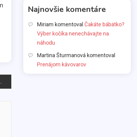
om
Aká pôžička je najlepšia
Najnovšie komentáre
pre slobodné mamičky?
2
Miriam
komentoval
Čakáte bábätko?
Výber kočíka nenechávajte na
Životný štýl
náhodu
Všetci máme svoje slabosti
3
Martina Šturmanová
komentoval
Prenájom kávovarov
Kávy
Káva illy
4