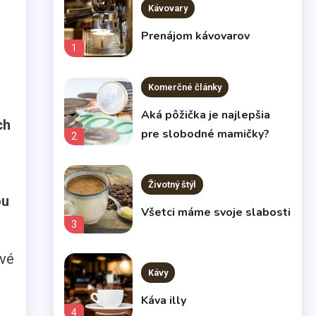
Kávovary
Prenájom kávovarov
1
Komerčné články
Aká pôžička je najlepšia
ch
pre slobodné mamičky?
2
Životný štýl
ou
Všetci máme svoje slabosti
3
ové
Kávy
Káva illy
4