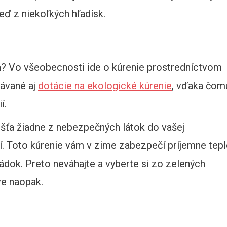
eď z niekoľkých hľadísk.
h? Vo všeobecnosti ide o kúrenie prostredníctvom
dávané aj
dotácie na ekologické kúrenie
, vďaka čom
í.
úšťa žiadne z nebezpečných látok do vašej
. Toto kúrenie vám v zime zabezpečí príjemne tep
ládok. Preto neváhajte a vyberte si zo zelených
ve naopak.