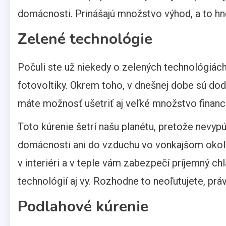
domácnosti. Prinášajú množstvo výhod, a to hn
Zelené technológie
Počuli ste už niekedy o zelených technológiác
fotovoltiky. Okrem toho, v dnešnej dobe sú do
máte možnosť ušetriť aj veľké množstvo financi
Toto kúrenie šetrí našu planétu, pretože nevyp
domácnosti ani do vzduchu vo vonkajšom okolí
v interiéri a v teple vám zabezpečí príjemný ch
technológií aj vy. Rozhodne to neoľutujete, prá
Podlahové kúrenie