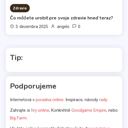
Zdravie
Čo môžete urobiť pre svoje zdravie hneď teraz?
0
3. decembra 2025
angelo
Tip:
Kávovary
Podporujeme
Prenájom kávovarov
1
Internetová v
poradna online
. Inspirace, návody
rady
.
Komerčné články
Zahrajte si
hry online
, Konkrétně
Goodgame Empire
, nebo
Aká pôžička je najlepšia pre
Big Farm
.
slobodné mamičky?