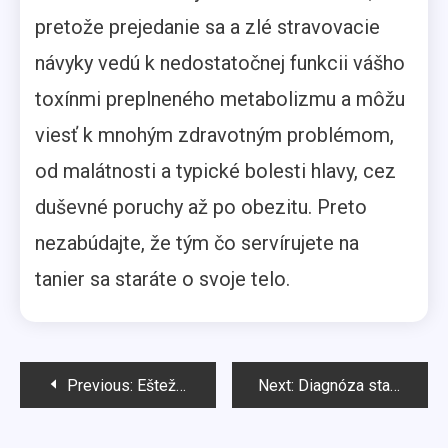
pretože prejedanie sa a zlé stravovacie
návyky vedú k nedostatočnej funkcii vášho
toxínmi preplneného metabolizmu a môžu
viesť k mnohým zdravotným problémom,
od malátnosti a typické bolesti hlavy, cez
duševné poruchy až po obezitu. Preto
nezabúdajte, že tým čo servírujete na
tanier sa staráte o svoje telo.
Navigácia
Previous:
Ešteže vývoj podprseniek neustrnul
Next:
Diagnóza stanovená: Zlatokopka
v