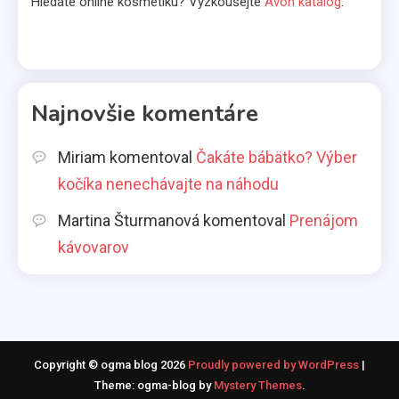
Hledáte online kosmetiku? Vyzkoušejte
Avon katalog
.
2
Životný štýl
Všetci máme svoje slabosti
3
Najnovšie komentáre
Kávy
Miriam
komentoval
Čakáte bábätko? Výber
Káva illy
kočíka nenechávajte na náhodu
4
Martina Šturmanová
komentoval
Prenájom
kávovarov
Komerčné články
Vo svetle reflektorov
5
Bábätká
Copyright © ogma blog 2026
Proudly powered by WordPress
|
Čakáte bábätko? Výber kočíka
Theme: ogma-blog by
Mystery Themes
.
nenechávajte na náhodu