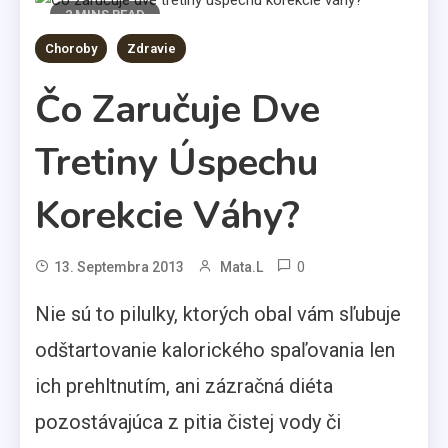
2 MINS READ
Choroby
Zdravie
Čo Zaručuje Dve
Tretiny Úspechu
Korekcie Váhy?
0
13. Septembra 2013
Mata.l
Nie sú to pilulky, ktorých obal vám sľubuje
odštartovanie kalorického spaľovania len
ich prehltnutím, ani zázračná diéta
pozostávajúca z pitia čistej vody či