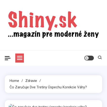
Skip
to
content
Shiny.sk
Zaujímavosti nielen zo sveta žien
Home
Zdravie
Čo Zaručuje Dve Tretiny Úspechu Korekcie Váhy?