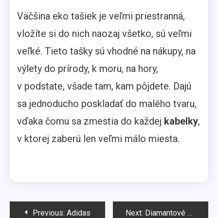
Väčšina eko tašiek je veľmi priestranná,
vložíte si do nich naozaj všetko, sú veľmi
veľké. Tieto tašky sú vhodné na nákupy, na
výlety do prírody, k moru, na hory,
v podstate, všade tam, kam pôjdete. Dajú
sa jednoducho poskladať do malého tvaru,
vďaka čomu sa zmestia do každej
kabelky
,
v ktorej zaberú len veľmi málo miesta.
Navigácia
Previous:
Adidas
Next:
Diamantové šperky