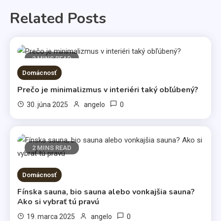
Related Posts
2 MINS READ
Domácnosť
Prečo je minimalizmus v interiéri taký obľúbený?
0
30. júna 2025
angelo
2 MINS READ
Životný štýl
Domácnosť
Všetci máme svoje slabosti
Fínska sauna, bio sauna alebo vonkajšia sauna?
Ako si vybrať tú pravú
3
0
19. marca 2025
angelo