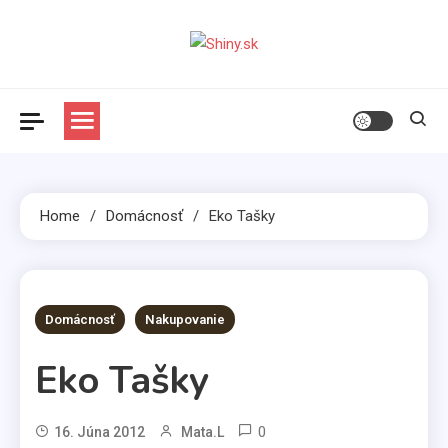
Skip
to
content
Shiny.sk
Zaujímavosti nielen zo sveta žien
Home
Domácnosť
Eko Tašky
2 MINS READ
Domácnosť
Nakupovanie
Eko Tašky
0
16. Júna 2012
Mata.l