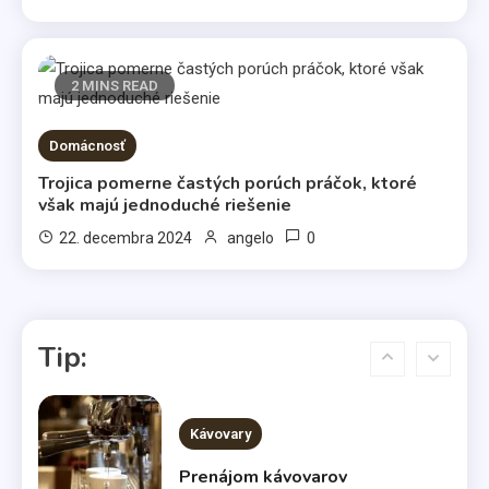
Kávy
Káva illy
2 MINS READ
4
Domácnosť
Komerčné články
Trojica pomerne častých porúch práčok, ktoré
Vo svetle reflektorov
však majú jednoduché riešenie
5
0
22. decembra 2024
angelo
Bábätká
Čakáte bábätko? Výber kočíka
Tip:
nenechávajte na náhodu
6
Kávovary
Prenájom kávovarov