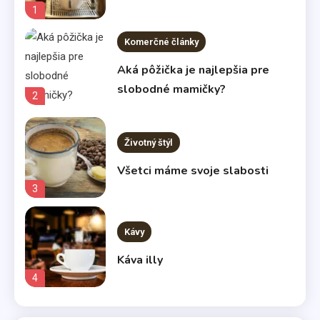
1
Komerčné články
Aká pôžička je najlepšia pre
slobodné mamičky?
2
Životný štýl
Všetci máme svoje slabosti
3
Kávy
Káva illy
4