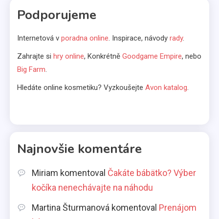
Komerčné články
Podporujeme
Vo svetle reflektorov
5
Internetová v
poradna online
. Inspirace, návody
rady
.
Bábätká
Zahrajte si
hry online
, Konkrétně
Goodgame Empire
, nebo
Big Farm
.
Čakáte bábätko? Výber kočíka
nenechávajte na náhodu
Hledáte online kosmetiku? Vyzkoušejte
Avon katalog
.
6
Kávovary
Prenájom kávovarov
Najnovšie komentáre
1
Miriam
komentoval
Čakáte bábätko? Výber
Komerčné články
kočíka nenechávajte na náhodu
Aká pôžička je najlepšia pre
Martina Šturmanová
komentoval
Prenájom
slobodné mamičky?
2