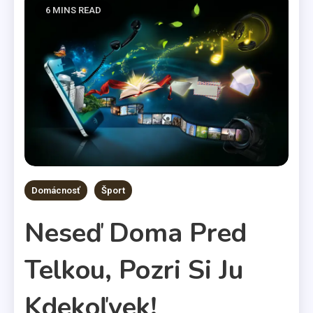
6 MINS READ
Domácnosť
Šport
Neseď Doma Pred
Telkou, Pozri Si Ju
Kdekoľvek!