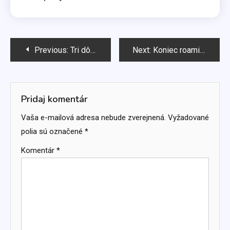
Navigácia
Previous:
Tri dôvody prečo mať na záhrade fínsku saunu
Next:
Koniec roamingu alebo ako to teda vlastne funguje
v
článku
Pridaj komentár
Vaša e-mailová adresa nebude zverejnená.
Vyžadované
polia sú označené
*
Komentár
*