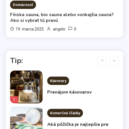
Domácnosť
Komerčné články
Fínska sauna, bio sauna alebo vonkajšia sauna?
Vo svetle reflektorov
Ako si vybrať tú pravú
5
0
19. marca 2025
angelo
Bábätká
Čakáte bábätko? Výber kočíka
Tip:
nenechávajte na náhodu
6
Kávovary
Prenájom kávovarov
1
Komerčné články
Aká pôžička je najlepšia pre