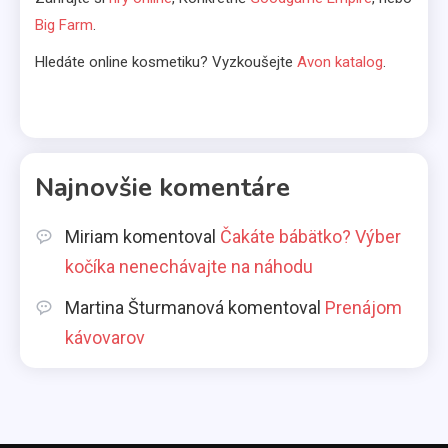
Big Farm
.
Čakáte bábätko? Výber kočíka
nenechávajte na náhodu
Hledáte online kosmetiku? Vyzkoušejte
Avon katalog
.
6
Kávovary
Prenájom kávovarov
Najnovšie komentáre
1
Miriam
komentoval
Čakáte bábätko? Výber
Komerčné články
kočíka nenechávajte na náhodu
Aká pôžička je najlepšia pre
Martina Šturmanová
komentoval
Prenájom
slobodné mamičky?
2
kávovarov
Životný štýl
Všetci máme svoje slabosti