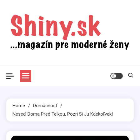
Skip
to
content
Shiny.sk
Zaujímavosti nielen zo sveta žien
Home
Domácnosť
Neseď Doma Pred Telkou, Pozri Si Ju Kdekoľvek!