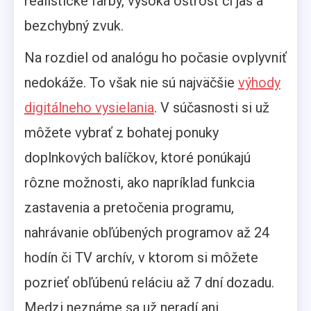
realistické farby, vysoká ostrosť či jas a
bezchybný zvuk.
Na rozdiel od analógu ho počasie ovplyvniť
nedokáže. To však nie sú najväčšie
výhody
digitálneho vysielania
. V súčasnosti si už
môžete vybrať z bohatej ponuky
doplnkových balíčkov, ktoré ponúkajú
rôzne možnosti, ako napríklad funkcia
zastavenia a pretočenia programu,
nahrávanie obľúbených programov až 24
hodín či TV archív, v ktorom si môžete
pozrieť obľúbenú reláciu až 7 dní dozadu.
Medzi neznáme sa už neradí ani