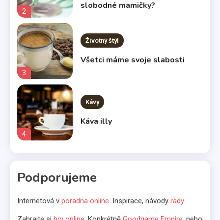
slobodné mamičky?
2
Životný štýl
Všetci máme svoje slabosti
3
Kávy
Káva illy
4
Komerčné články
Podporujeme
Vo svetle reflektorov
5
Internetová v
poradna online
. Inspirace, návody
rady
.
Bábätká
Zahrajte si
hry online
, Konkrétně
Goodgame Empire
, nebo