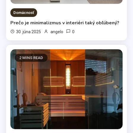
Domácnosť
Prečo je minimalizmus v interiéri taký obľúbený?
0
30. júna 2025
angelo
2 MINS READ
Životný štýl
Všetci máme svoje slabosti
3
Kávy
Káva illy
4